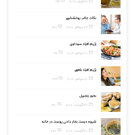
18 آوریل, 2018
199
نکات جالب روانشناسی
23 سپتامبر, 2017
148
رژیم افراد سوداوی
20 سپتامبر, 2017
191
رژیم افراد بلغمی
20 سپتامبر, 2017
249
بخور زنجبیل
27 آگوست, 2017
260
شیوه درست بخار دادن پوست در خانه
27 آگوست, 2017
262