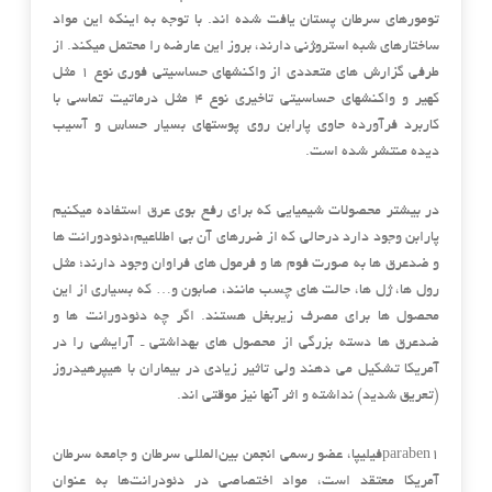
تومورهای سرطان پستان یافت شده اند. با توجه به اینکه این مواد
ساختارهای شبه استرو‍ژنی دارند، بروز این عارضه را محتمل میکند. از
طرفی گزارش های متعددی از واکنشهای حساسیتی فوری نوع ۱ مثل
کهیر و واکنشهای حساسیتی تاخیری نوع ۴ مثل درماتیت تماسی با
کاربرد فرآورده حاوی پارابن روی پوستهای بسیار حساس و آسیب
دیده منتشر شده است.
در بیشتر محصولات شیمیایی که برای رفع بوی عرق استفاده میکنیم
پارابن وجود دارد درحالی که از ضررهای آن بی اطلاعیم:دئودورانت ها
و ضدعرق ها به صورت فوم ها و فرمول های فراوان وجود دارند؛ مثل
رول ها، ژل ها، حالت های چسب مانند، صابون و… که بسیاری از این
محصول ها برای مصرف زیربغل هستند. اگر چه دئودورانت ها و
ضدعرق ها دسته بزرگی از محصول های بهداشتی ـ آرایشی را در
آمریکا تشکیل می دهند ولی تاثیر زیادی در بیماران با هیپرهیدروز
(تعریق شدید) نداشته و اثر آنها نیز موقتی اند.
paraben1فیلیپا، عضو رسمی انجمن بین‌المللی سرطان و جامعه سرطان
آمریکا معتقد است، مواد اختصاصی در دئودرانت‌ها به عنوان