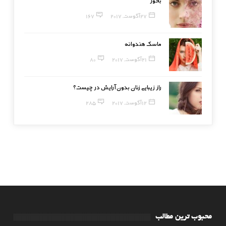
27 آگوست, 2017
167
ماسک هندوانه
21 آگوست, 2017
80
راز زیبایی زنان بدون آرایش در چیست؟
12 آگوست, 2017
285
محبوب ترین مطالب