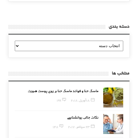
دسته بندی
دسته
بندی
منتخب ها
ماسک حنا و فوائد ماسک حنا بر روی پوست صورت
18 آوریل, 2018
199
نکات جالب روانشناسی
23 سپتامبر, 2017
148